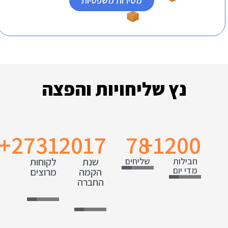
מסירות משפטיות
נץ שליחויות והפצה
+
2731
2017
78
+
1200
חבילות
שליחים
שנת
לקוחות
מדי יום
הקמה
מרוצים
החברה