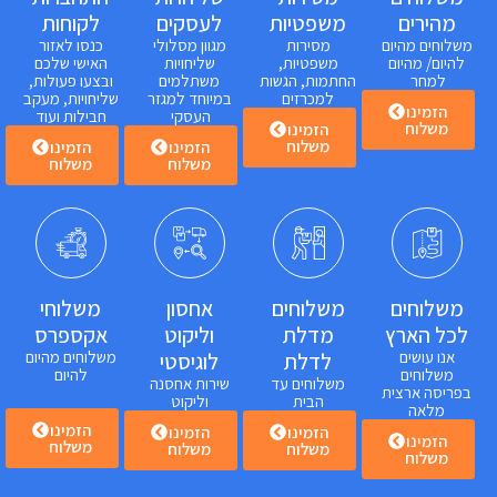
מהירים
משפטיות
לעסקים
לקוחות
משלוחים מהיום
מסירות
מגוון מסלולי
כנסו לאזור
להיום/ מהיום
משפטיות,
שליחויות
האישי שלכם
למחר
החתמות, הגשות
משתלמים
ובצעו פעולות,
למכרזים
במיוחד למגזר
שליחויות, מעקב
הזמינו
העסקי
חבילות ועוד
משלוח
הזמינו
משלוח
הזמינו
הזמינו
משלוח
משלוח
משלוחים
משלוחים
אחסון
משלוחי
לכל הארץ
מדלת
וליקוט
אקספרס
אנו עושים
משלוחים מהיום
לדלת
לוגיסטי
משלוחים
להיום
משלוחים עד
שירות אחסנה
בפריסה ארצית
הבית
וליקוט
מלאה
הזמינו
הזמינו
הזמינו
הזמינו
משלוח
משלוח
משלוח
משלוח