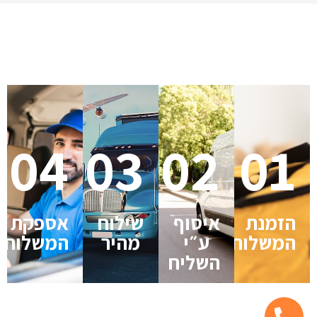
04
03
02
01
הזמנת
איסוף
שילוח
אספקת
המשלוח
ע״י
מהיר
המשלוח
השליח