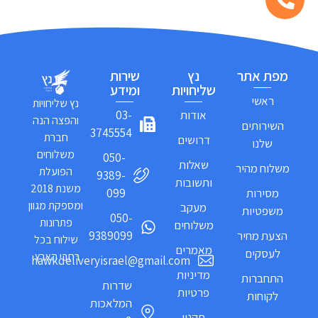
מפת אתר
נץ
שירות
שליחויות
ומידע
ראשי
נץ שליחויות
אודות
03-
והפצה הנה
השירותים
3745554
חברת
דרושים
שלנו
משלוחים
050-
שאלות
משלוח מהיר
הפועלת
9389-
ותשובות
משנת 2018
מסירות
099
ומספקת מגוון
מעקב
משפטיות
050-
פתרונות
משלוחים
הצעת מחיר
9389099
שילוח בכל
מאמרים
לעסקים
רחבי הארץ.
hawkdeliveryisrael@gmail.com
מדיניות
התחברות
שדרות
פרטיות
לקוחות
המלאכות
תקנון