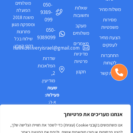
משלוחים
050-
שאלות
משלוח מהיר
הפועלת
9389-
ותשובות
משנת 2018
מסירות
099
ומספקת מגוון
מעקב
משפטיות
050-
פתרונות
משלוחים
הצעת מחיר
9389099
שילוח בכל
מאמרים
לעסקים
רחבי הארץ.
hawkdeliveryisrael@gmail.com
מדיניות
התחברות
שדרות
פרטיות
לקוחות
המלאכות
תקנון
יצירת קשר
2,
מודיעין.
שעות
פעילות:
א-ה:
09:00-
אנחנו מעריכים את פרטיותך
18:00
אנו משתמשים בקובצי Cookie (עוגיות) כדי לשפר את חוויית הגלישה שלך,
להציג פרסומות או תוכן מותאמים אישית, ולנתח את התנועה באתר.