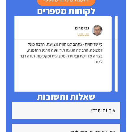
לקוחות מספרים
גבי מרום





ל
נץ שליחויות - נתתם לנו חוויה מצויינת, הרבה מעל
ש
למצופה. החבילה הגיעה תוך שעה מרגע ההזמנה,
ה
בצורה מדוייקת ובאווירה מקצועית ומקסימה. תודה רבה
ש
לכם.
שאלות ותשובות
איך זה עובד?