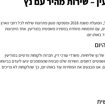
 – שירות מהיר עם נץ
נץ שליחויות והפצה היא חברת משלוחים מובילה בישראל, הפועלת משנת 2018 ומספקת מגוון פתרונות שילוח לכל רחבי הארץ.
רון דניאל
יוסי זכותא
ם, עם התמחות מיוחדת במסירה משפטית במודיעין. אחד היתרונות










 באותו יום.
שירות מדהים !! השליחים אדיבים מאוד
נזקקתי לשירות משלוח, וקיבלת
יום
ועושים את המשלוחים בצורה הכי טובה
נפלא, הליך קל ומהיר, המשלוח
שיש, והכי חשוב בזמן. חד משמעית
ממש מהר, והמחיר סביר ואפיל
בחירה מצויינת ! ממליצה !
זול מאחרים. תודה רבה לכם, ו
 נץ שליחויות. משרדי עורכי דין, חברות ולקוחות פרטיים במודיעין
בחום!!!
פטיים דחופים. השירות שלנו מבטיח שהמסמכים יגיעו ליעדם בביטחון
. אנו מבצעים את המסירות עוד באותו יום, כך שהלקוחות לא צריכים
ית